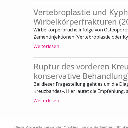
Vertebroplastie und Kyph
Wirbelkörperfrakturen (2
Wirbelkörperbrüche infolge von Osteoporos
Zementinjektionen (Vertebroplastie oder Kyph
Weiterlesen
Ruptur des vorderen Kreu
konservative Behandlung
Bei dieser Fragestellung geht es um die Di
Kreuzbandes». Hier lautet die Empfehlung, s
Weiterlesen
Diese Webseite verwendet Cookies, um die Bedienfreundlichke
© Swiss Medical Board 2026