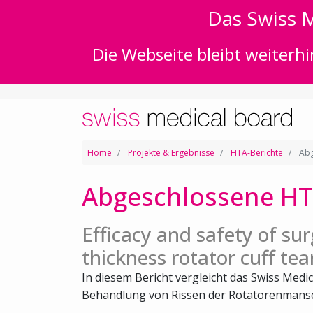
Das Swiss M
Die Webseite bleibt weiterhi
Home
Projekte & Ergebnisse
HTA-Berichte
Abg
Abgeschlossene HT
Efficacy and safety of surg
thickness rotator cuff tea
In diesem Bericht vergleicht das Swiss Medic
Behandlung von Rissen der Rotatorenmansch