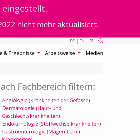
eingestellt.
2022 nicht mehr aktualisiert.
|
|
DE
EN
FR
te & Ergebnisse
Arbeitsweise
Medien
ach Fachbereich filtern:
Angiologie (Krankheiten der Gefässe)
Dermatologie (Haut- und
Geschlechtskrankheiten)
Endokrinologie (Stoffwechselkrankheiten)
Gastroenterologie (Magen-Darm-
Krankheiten)