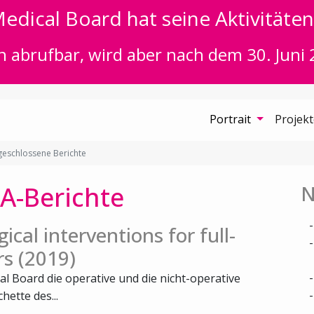
edical Board hat seine Aktivitäten 
n abrufbar, wird aber nach dem 30. Juni 
Portrait
Projek
eschlossene Berichte
A-Berichte
N
ical interventions for full-
rs (2019)
al Board die operative und die nicht-operative
ette des...