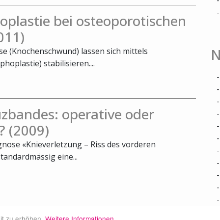
oplastie bei osteoporotischen
011)
N
e (Knochenschwund) lassen sich mittels
oplastie) stabilisieren....
zbandes: operative oder
? (2009)
agnose «Knieverletzung – Riss des vorderen
tandardmässig eine...
it zu erhöhen.
Weitere Informationen.