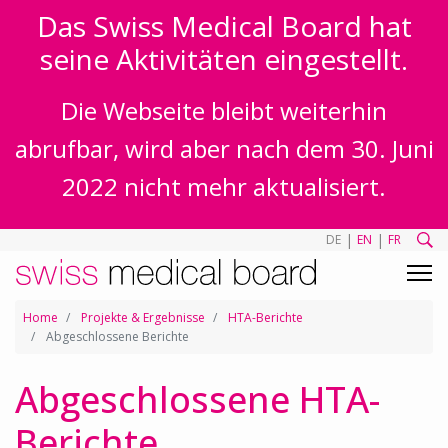
Das Swiss Medical Board hat
seine Aktivitäten eingestellt.
Die Webseite bleibt weiterhin
abrufbar, wird aber nach dem 30. Juni
2022 nicht mehr aktualisiert.
|
|
DE
EN
FR
Home
Projekte & Ergebnisse
HTA-Berichte
Abgeschlossene Berichte
Abgeschlossene HTA-
Berichte