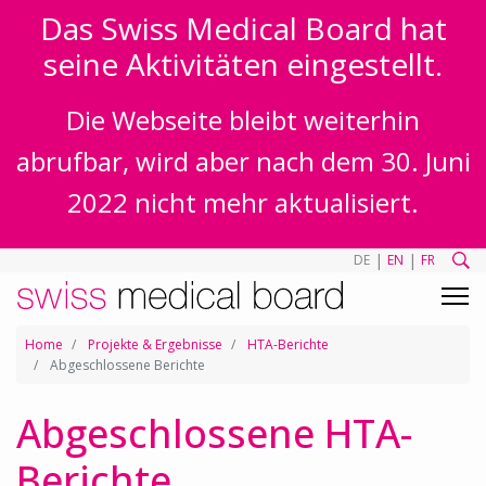
Das Swiss Medical Board hat
seine Aktivitäten eingestellt.
Die Webseite bleibt weiterhin
abrufbar, wird aber nach dem 30. Juni
2022 nicht mehr aktualisiert.
|
|
DE
EN
FR
Home
Projekte & Ergebnisse
HTA-Berichte
Abgeschlossene Berichte
Abgeschlossene HTA-
Berichte