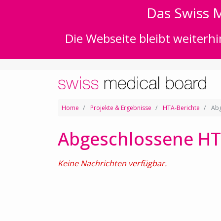
Das Swiss M
Die Webseite bleibt weiterhi
Home
Projekte & Ergebnisse
HTA-Berichte
Abg
Abgeschlossene HT
Keine Nachrichten verfügbar.