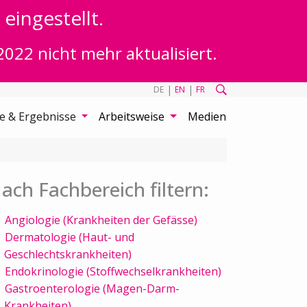
eingestellt.
2022 nicht mehr aktualisiert.
|
|
DE
EN
FR
te & Ergebnisse
Arbeitsweise
Medien
ach Fachbereich filtern:
Angiologie (Krankheiten der Gefässe)
Dermatologie (Haut- und
Geschlechtskrankheiten)
Endokrinologie (Stoffwechselkrankheiten)
Gastroenterologie (Magen-Darm-
Krankheiten)