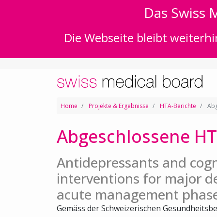
Das Swiss M
Die Webseite bleibt weiterhi
Home
Projekte & Ergebnisse
HTA-Berichte
Abg
Abgeschlossene HT
Antidepressants and cogn
interventions for major d
acute management phas
Gemäss der Schweizerischen Gesundheitsbe