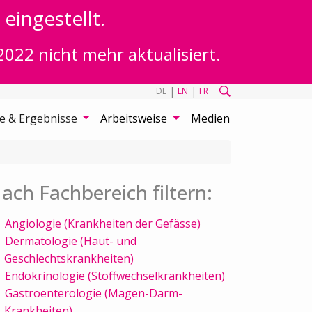
eingestellt.
2022 nicht mehr aktualisiert.
|
|
DE
EN
FR
te & Ergebnisse
Arbeitsweise
Medien
ach Fachbereich filtern:
Angiologie (Krankheiten der Gefässe)
Dermatologie (Haut- und
Geschlechtskrankheiten)
Endokrinologie (Stoffwechselkrankheiten)
Gastroenterologie (Magen-Darm-
Krankheiten)