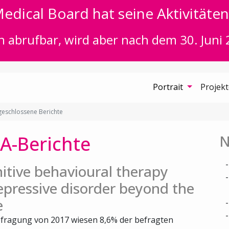
edical Board hat seine Aktivitäten 
n abrufbar, wird aber nach dem 30. Juni 
Portrait
Projek
eschlossene Berichte
A-Berichte
N
itive behavioural therapy
epressive disorder beyond the
e
fragung von 2017 wiesen 8,6% der befragten