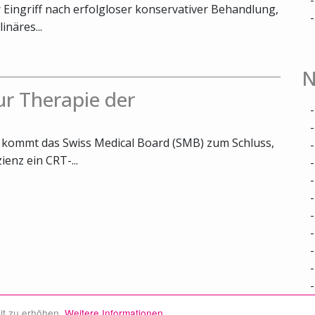
r Eingriff nach erfolgloser konservativer Behandlung,
inäres...
N
r Therapie der
r kommt das Swiss Medical Board (SMB) zum Schluss,
ienz ein CRT-...
it zu erhöhen.
Weitere Informationen.