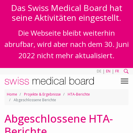
Das Swiss Medical Board hat
seine Aktivitäten eingestellt.
Die Webseite bleibt weiterhin
abrufbar, wird aber nach dem 30. Juni
2022 nicht mehr aktualisiert.
|
|
DE
EN
FR
Home
Projekte & Ergebnisse
HTA-Berichte
Abgeschlossene Berichte
Abgeschlossene HTA-
Berichte