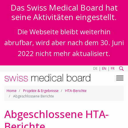
Das Swiss Medical Board hat
seine Aktivitäten eingestellt.
Die Webseite bleibt weiterhin
abrufbar, wird aber nach dem 30. Juni
2022 nicht mehr aktualisiert.
|
|
DE
EN
FR
Home
Projekte & Ergebnisse
HTA-Berichte
Abgeschlossene Berichte
Abgeschlossene HTA-
Berichte