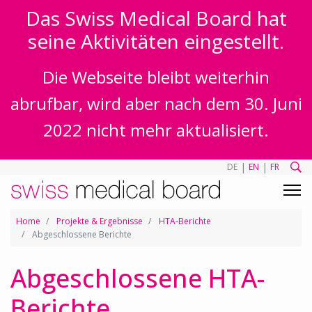
Das Swiss Medical Board hat
seine Aktivitäten eingestellt.
Die Webseite bleibt weiterhin
abrufbar, wird aber nach dem 30. Juni
2022 nicht mehr aktualisiert.
|
|
DE
EN
FR
Home
Projekte & Ergebnisse
HTA-Berichte
Abgeschlossene Berichte
Abgeschlossene HTA-
Berichte