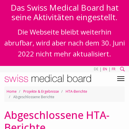
Das Swiss Medical Board hat
seine Aktivitäten eingestellt.
Die Webseite bleibt weiterhin
abrufbar, wird aber nach dem 30. Juni
2022 nicht mehr aktualisiert.
|
|
DE
EN
FR
Home
Projekte & Ergebnisse
HTA-Berichte
Abgeschlossene Berichte
Abgeschlossene HTA-
Berichte