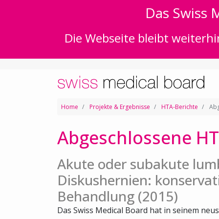
Das Swiss M
Die Webseite bleibt weiterhi
Home
Projekte & Ergebnisse
HTA-Berichte
Abg
Abgeschlossene HT
Akute oder subakute lum
Diskushernien: konservat
Behandlung (2015)
Das Swiss Medical Board hat in seinem neus