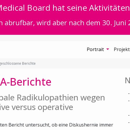
edical Board hat seine Aktivitäten 
n abrufbar, wird aber nach dem 30. Juni 
Portrait
Projek
eschlossene Berichte
A-Berichte
N
bale Radikulopathien wegen
ive versus operative
ten Bericht untersucht, ob eine Diskushernie immer