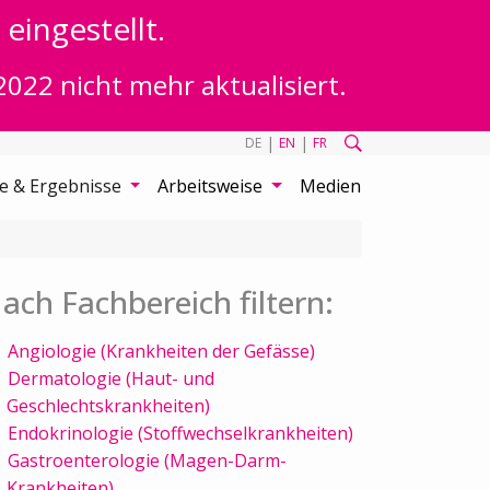
eingestellt.
2022 nicht mehr aktualisiert.
|
|
DE
EN
FR
te & Ergebnisse
Arbeitsweise
Medien
ach Fachbereich filtern:
Angiologie (Krankheiten der Gefässe)
Dermatologie (Haut- und
Geschlechtskrankheiten)
Endokrinologie (Stoffwechselkrankheiten)
Gastroenterologie (Magen-Darm-
Krankheiten)