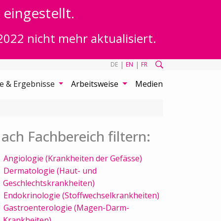
eingestellt.
2022 nicht mehr aktualisiert.
|
|
DE
EN
FR
te & Ergebnisse
Arbeitsweise
Medien
ach Fachbereich filtern:
Angiologie (Krankheiten der Gefässe)
Dermatologie (Haut- und
Geschlechtskrankheiten)
Endokrinologie (Stoffwechselkrankheiten)
Gastroenterologie (Magen-Darm-
Krankheiten)