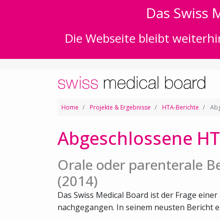
Das Swiss M
Die Webseite bleibt weiterhi
Home
Projekte & Ergebnisse
HTA-Berichte
Abg
Abgeschlossene HT
Orale oder parenterale 
(2014)
Das Swiss Medical Board ist der Frage ein
nachgegangen. In seinem neusten Bericht emp