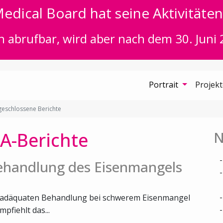
edical Board hat seine Aktivitäten 
n abrufbar, wird aber nach dem 30. Juni 
Portrait
Projek
eschlossene Berichte
A-Berichte
N
Behandlung des Eisenmangels
er adäquaten Behandlung bei schwerem Eisenmangel
fiehlt das...