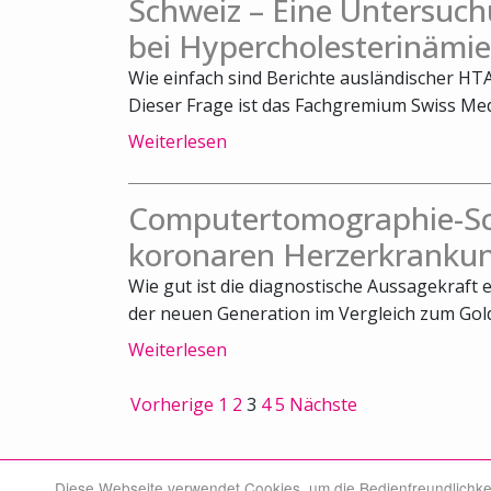
Schweiz – Eine Untersuch
bei Hypercholesterinämie
Wie einfach sind Berichte ausländischer HTA
Dieser Frage ist das Fachgremium Swiss Medi
Weiterlesen
Computertomographie-Sca
koronaren Herzerkrankun
Wie gut ist die diagnostische Aussagekraft
der neuen Generation im Vergleich zum Gold
Weiterlesen
Vorherige
1
2
3
4
5
Nächste
Diese Webseite verwendet Cookies, um die Bedienfreundlichke
© Swiss Medical Board 2026