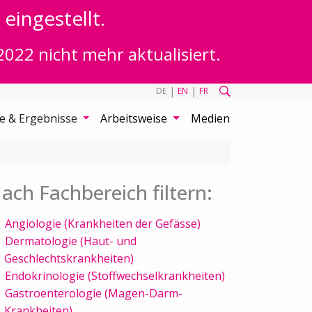
eingestellt.
2022 nicht mehr aktualisiert.
|
|
DE
EN
FR
te & Ergebnisse
Arbeitsweise
Medien
ach Fachbereich filtern:
Angiologie (Krankheiten der Gefässe)
Dermatologie (Haut- und
Geschlechtskrankheiten)
Endokrinologie (Stoffwechselkrankheiten)
Gastroenterologie (Magen-Darm-
Krankheiten)