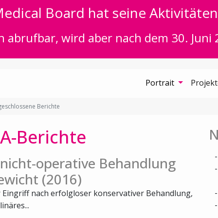
edical Board hat seine Aktivitäten 
n abrufbar, wird aber nach dem 30. Juni 
Portrait
Projek
eschlossene Berichte
A-Berichte
N
. nicht-operative Behandlung
ewicht (2016)
r Eingriff nach erfolgloser konservativer Behandlung,
inäres...