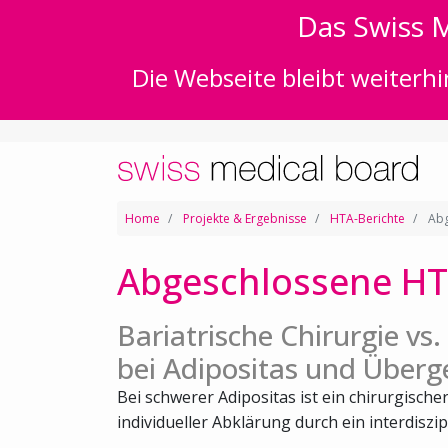
Das Swiss M
Die Webseite bleibt weiterhi
Home
Projekte & Ergebnisse
HTA-Berichte
Abg
Abgeschlossene HT
Bariatrische Chirurgie vs
bei Adipositas und Überg
Bei schwerer Adipositas ist ein chirurgische
individueller Abklärung durch ein interdiszipl