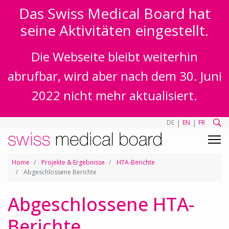
Das Swiss Medical Board hat
seine Aktivitäten eingestellt.
Die Webseite bleibt weiterhin
abrufbar, wird aber nach dem 30. Juni
2022 nicht mehr aktualisiert.
|
|
DE
EN
FR
Home
Projekte & Ergebnisse
HTA-Berichte
Abgeschlossene Berichte
Abgeschlossene HTA-
Berichte