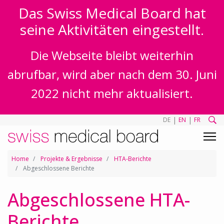
Das Swiss Medical Board hat
seine Aktivitäten eingestellt.
Die Webseite bleibt weiterhin
abrufbar, wird aber nach dem 30. Juni
2022 nicht mehr aktualisiert.
|
|
DE
EN
FR
Home
Projekte & Ergebnisse
HTA-Berichte
Abgeschlossene Berichte
Abgeschlossene HTA-
Berichte