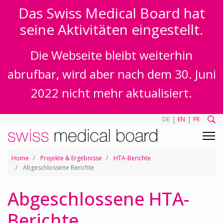
Das Swiss Medical Board hat
seine Aktivitäten eingestellt.
Die Webseite bleibt weiterhin
abrufbar, wird aber nach dem 30. Juni
2022 nicht mehr aktualisiert.
|
|
DE
EN
FR
Home
Projekte & Ergebnisse
HTA-Berichte
Abgeschlossene Berichte
Abgeschlossene HTA-
Berichte