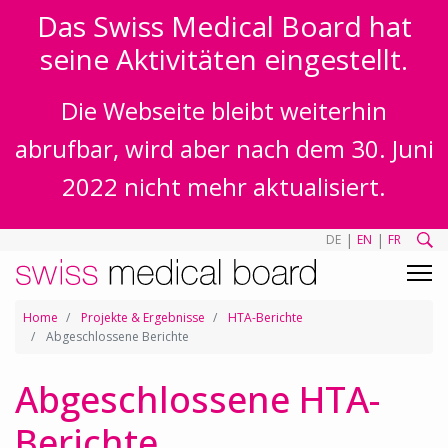
Das Swiss Medical Board hat
seine Aktivitäten eingestellt.
Die Webseite bleibt weiterhin
abrufbar, wird aber nach dem 30. Juni
2022 nicht mehr aktualisiert.
|
|
DE
EN
FR
Home
Projekte & Ergebnisse
HTA-Berichte
Abgeschlossene Berichte
Abgeschlossene HTA-
Berichte