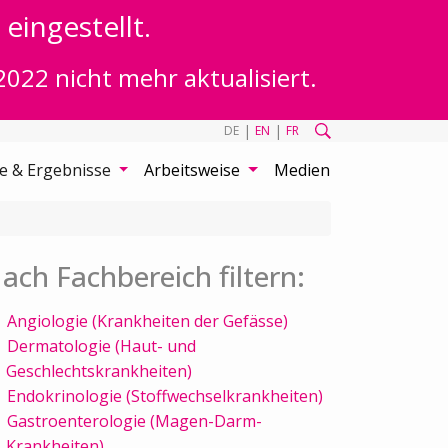
eingestellt.
2022 nicht mehr aktualisiert.
|
|
DE
EN
FR
te & Ergebnisse
Arbeitsweise
Medien
ach Fachbereich filtern:
Angiologie (Krankheiten der Gefässe)
Dermatologie (Haut- und
Geschlechtskrankheiten)
Endokrinologie (Stoffwechselkrankheiten)
Gastroenterologie (Magen-Darm-
Krankheiten)