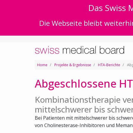
Das Swiss M
Die Webseite bleibt weiterhi
Home
Projekte & Ergebnisse
HTA-Berichte
Abg
Abgeschlossene HT
Kombinationstherapie ve
mittelschwerer bis schwe
Bei Patienten mit mittelschwerer bis schwe
von Cholinesterase-Inhibitoren und Memanti