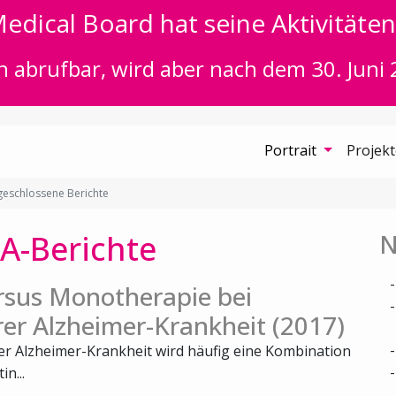
edical Board hat seine Aktivitäten 
n abrufbar, wird aber nach dem 30. Juni 
Portrait
Projek
eschlossene Berichte
A-Berichte
N
rsus Monotherapie bei
rer Alzheimer-Krankheit (2017)
rer Alzheimer-Krankheit wird häufig eine Kombination
n...