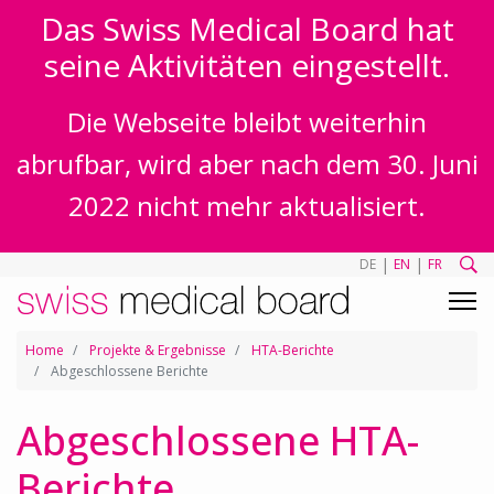
Das Swiss Medical Board hat
seine Aktivitäten eingestellt.
Die Webseite bleibt weiterhin
abrufbar, wird aber nach dem 30. Juni
2022 nicht mehr aktualisiert.
|
|
DE
EN
FR
Home
Projekte & Ergebnisse
HTA-Berichte
Abgeschlossene Berichte
Abgeschlossene HTA-
Berichte