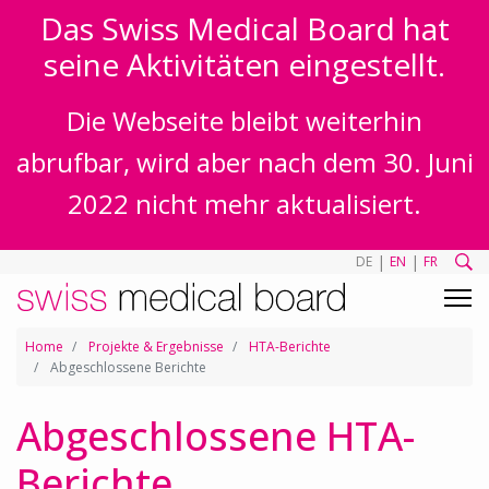
Das Swiss Medical Board hat
seine Aktivitäten eingestellt.
Die Webseite bleibt weiterhin
abrufbar, wird aber nach dem 30. Juni
2022 nicht mehr aktualisiert.
|
|
DE
EN
FR
Home
Projekte & Ergebnisse
HTA-Berichte
Abgeschlossene Berichte
Abgeschlossene HTA-
Berichte