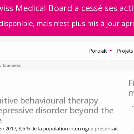
iss Medical Board a cessé ses acti
disponible, mais n’est plus mis à jour apr
Portrait
Projets
rts achevés
F
m
itive behavioural therapy
epressive disorder beyond the
e
 en 2017, 8,6 % de la population interrogée présentait