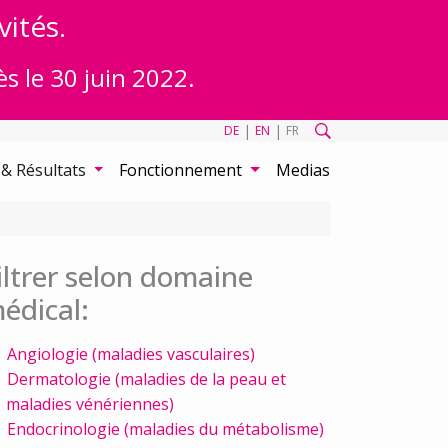
vités.
ès le 30 juin 2022.
|
|
DE
EN
FR
 & Résultats
Fonctionnement
Medias
iltrer selon domaine
édical:
Angiologie (maladies vasculaires)
Dermatologie (maladies de la peau et
maladies vénériennes)
Endocrinologie (maladies du métabolisme)