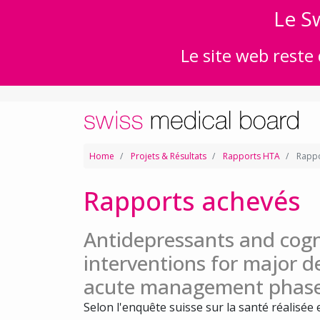
Le Sw
Le site web reste 
Home
Projets & Résultats
Rapports HTA
Rappo
Rapports achevés
Antidepressants and cogn
interventions for major d
acute management phas
Selon l'enquête suisse sur la santé réalisée