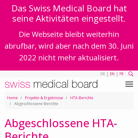
Das Swiss Medical Board hat
seine Aktivitäten eingestellt.
Die Webseite bleibt weiterhin
abrufbar, wird aber nach dem 30. Juni
2022 nicht mehr aktualisiert.
|
|
DE
EN
FR
Home
Projekte & Ergebnisse
HTA-Berichte
Abgeschlossene Berichte
Abgeschlossene HTA-
Berichte