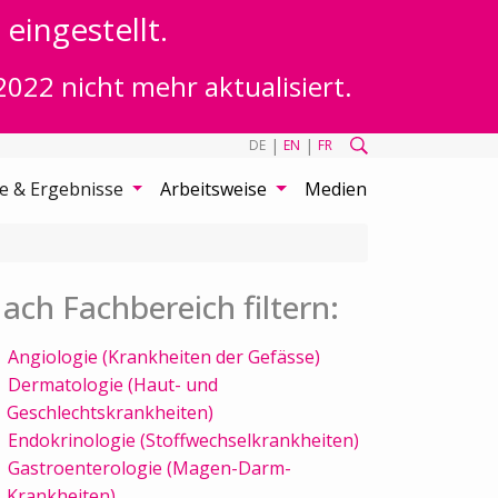
eingestellt.
2022 nicht mehr aktualisiert.
|
|
DE
EN
FR
te & Ergebnisse
Arbeitsweise
Medien
ach Fachbereich filtern:
Angiologie (Krankheiten der Gefässe)
Dermatologie (Haut- und
Geschlechtskrankheiten)
Endokrinologie (Stoffwechselkrankheiten)
Gastroenterologie (Magen-Darm-
Krankheiten)