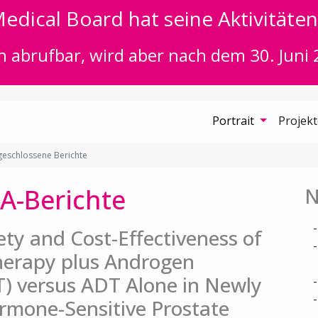
edical Board hat seine Aktivitäten 
n abrufbar, wird aber nach dem 30. Juni 
Portrait
Projek
eschlossene Berichte
A-Berichte
N
fety and Cost-Effectiveness of
herapy plus Androgen
) versus ADT Alone in Newly
rmone-Sensitive Prostate