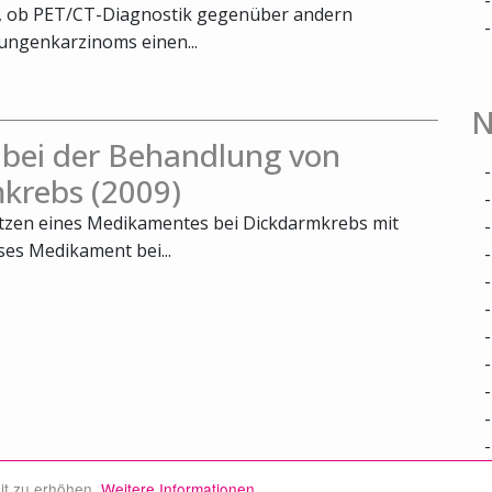
t, ob PET/CT-Diagnostik gegenüber andern
ungenkarzinoms einen...
N
 bei der Behandlung von
krebs (2009)
utzen eines Medikamentes bei Dickdarmkrebs mit
ses Medikament bei...
it zu erhöhen.
Weitere Informationen.