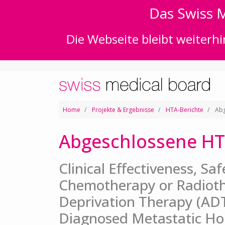
Das Swiss M
Die Webseite bleibt weiterhi
Home
Projekte & Ergebnisse
HTA-Berichte
Abg
Abgeschlossene HT
Clinical Effectiveness, Sa
Chemotherapy or Radiot
Deprivation Therapy (ADT
Diagnosed Metastatic Ho