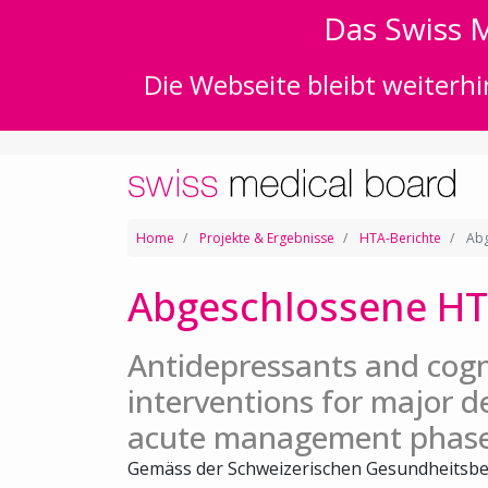
Das Swiss M
Die Webseite bleibt weiterhi
Home
Projekte & Ergebnisse
HTA-Berichte
Abg
Abgeschlossene HT
Antidepressants and cogn
interventions for major d
acute management phas
Gemäss der Schweizerischen Gesundheitsbe