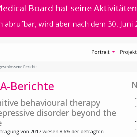
edical Board hat seine Aktivitäten 
n abrufbar, wird aber nach dem 30. Juni 
Portrait
Projek
eschlossene Berichte
A-Berichte
N
itive behavioural therapy
epressive disorder beyond the
e
fragung von 2017 wiesen 8,6% der befragten