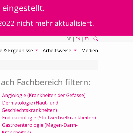
eingestellt.
2022 nicht mehr aktualisiert.
|
|
DE
EN
FR
te & Ergebnisse
Arbeitsweise
Medien
ach Fachbereich filtern:
Angiologie (Krankheiten der Gefässe)
Dermatologie (Haut- und
Geschlechtskrankheiten)
Endokrinologie (Stoffwechselkrankheiten)
Gastroenterologie (Magen-Darm-
Krankheiten)