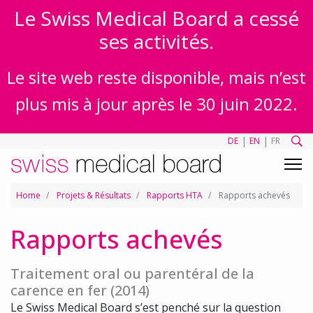
Le Swiss Medical Board a cessé
ses activités.
Le site web reste disponible, mais n’est
plus mis à jour après le 30 juin 2022.
|
|
DE
EN
FR
Home
Projets & Résultats
Rapports HTA
Rapports achevés
Rapports achevés
Traitement oral ou parentéral de la
carence en fer (2014)
Le Swiss Medical Board s’est penché sur la question