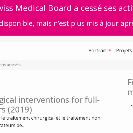
iss Medical Board a cessé ses acti
disponible, mais n’est plus mis à jour apr
Portrait
Projets
rts achevés
F
m
ical interventions for full-
rs (2019)
e traitement chirurgical et le traitement non
ateurs de...