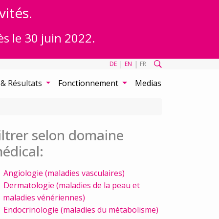
vités.
ès le 30 juin 2022.
|
|
DE
EN
FR
 & Résultats
Fonctionnement
Medias
iltrer selon domaine
édical:
Angiologie (maladies vasculaires)
Dermatologie (maladies de la peau et
maladies vénériennes)
Endocrinologie (maladies du métabolisme)