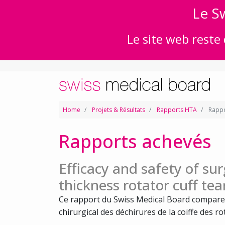
Le Sw
Le site web reste 
Home
Projets & Résultats
Rapports HTA
Rappo
Rapports achevés
Efficacy and safety of surg
thickness rotator cuff tea
Ce rapport du Swiss Medical Board compare l
chirurgical des déchirures de la coiffe des rot