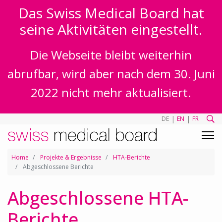
Das Swiss Medical Board hat
seine Aktivitäten eingestellt.
Die Webseite bleibt weiterhin
abrufbar, wird aber nach dem 30. Juni
2022 nicht mehr aktualisiert.
|
|
DE
EN
FR
Home
Projekte & Ergebnisse
HTA-Berichte
Abgeschlossene Berichte
Abgeschlossene HTA-
Berichte