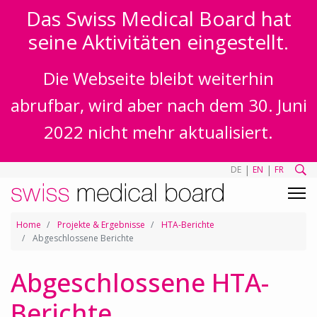
Das Swiss Medical Board hat
seine Aktivitäten eingestellt.
Die Webseite bleibt weiterhin
abrufbar, wird aber nach dem 30. Juni
2022 nicht mehr aktualisiert.
|
|
DE
EN
FR
Home
Projekte & Ergebnisse
HTA-Berichte
Abgeschlossene Berichte
Abgeschlossene HTA-
Berichte