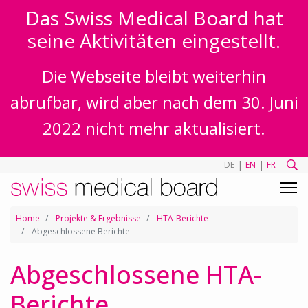
Das Swiss Medical Board hat
seine Aktivitäten eingestellt.
Die Webseite bleibt weiterhin
abrufbar, wird aber nach dem 30. Juni
2022 nicht mehr aktualisiert.
|
|
DE
EN
FR
Home
Projekte & Ergebnisse
HTA-Berichte
Abgeschlossene Berichte
Abgeschlossene HTA-
Berichte