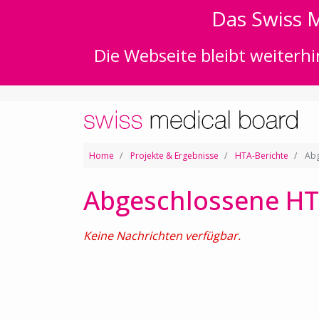
Das Swiss M
Die Webseite bleibt weiterhi
Home
Projekte & Ergebnisse
HTA-Berichte
Abg
Abgeschlossene HT
Keine Nachrichten verfügbar.