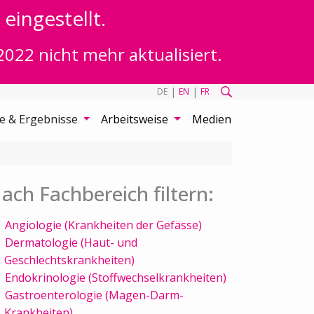
eingestellt.
2022 nicht mehr aktualisiert.
|
|
DE
EN
FR
te & Ergebnisse
Arbeitsweise
Medien
ach Fachbereich filtern:
Angiologie (Krankheiten der Gefässe)
Dermatologie (Haut- und
Geschlechtskrankheiten)
Endokrinologie (Stoffwechselkrankheiten)
Gastroenterologie (Magen-Darm-
Krankheiten)