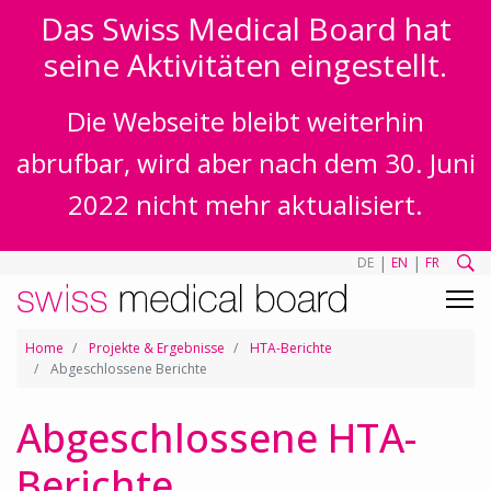
Das Swiss Medical Board hat
seine Aktivitäten eingestellt.
Die Webseite bleibt weiterhin
abrufbar, wird aber nach dem 30. Juni
2022 nicht mehr aktualisiert.
|
|
DE
EN
FR
Home
Projekte & Ergebnisse
HTA-Berichte
Abgeschlossene Berichte
Abgeschlossene HTA-
Berichte