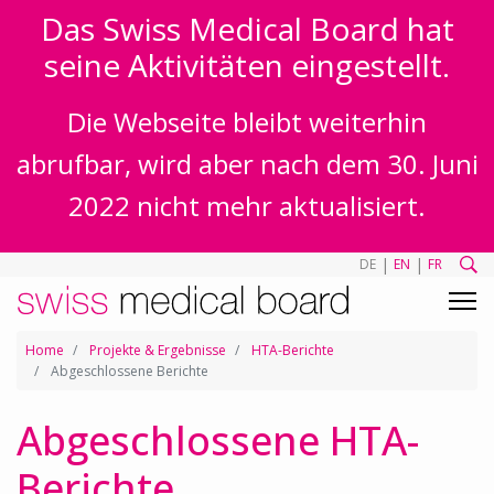
Das Swiss Medical Board hat
seine Aktivitäten eingestellt.
Die Webseite bleibt weiterhin
abrufbar, wird aber nach dem 30. Juni
2022 nicht mehr aktualisiert.
|
|
DE
EN
FR
Home
Projekte & Ergebnisse
HTA-Berichte
Abgeschlossene Berichte
Abgeschlossene HTA-
Berichte