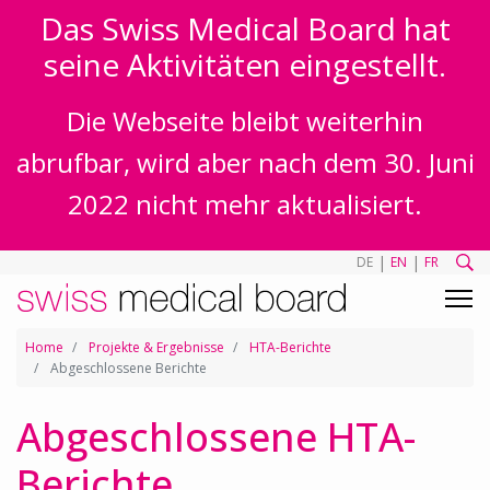
Das Swiss Medical Board hat
seine Aktivitäten eingestellt.
Die Webseite bleibt weiterhin
abrufbar, wird aber nach dem 30. Juni
2022 nicht mehr aktualisiert.
|
|
DE
EN
FR
Home
Projekte & Ergebnisse
HTA-Berichte
Abgeschlossene Berichte
Abgeschlossene HTA-
Berichte