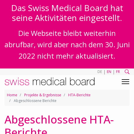
Das Swiss Medical Board hat
seine Aktivitäten eingestellt.
Die Webseite bleibt weiterhin
abrufbar, wird aber nach dem 30. Juni
2022 nicht mehr aktualisiert.
|
|
DE
EN
FR
Home
Projekte & Ergebnisse
HTA-Berichte
Abgeschlossene Berichte
Abgeschlossene HTA-
Berichte