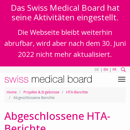
Das Swiss Medical Board hat
seine Aktivitäten eingestellt.
Die Webseite bleibt weiterhin
abrufbar, wird aber nach dem 30. Juni
2022 nicht mehr aktualisiert.
|
|
DE
EN
FR
Home
Projekte & Ergebnisse
HTA-Berichte
Abgeschlossene Berichte
Abgeschlossene HTA-
Berichte