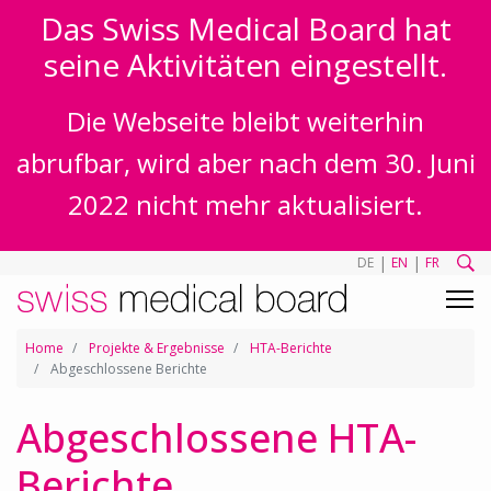
Das Swiss Medical Board hat
seine Aktivitäten eingestellt.
Die Webseite bleibt weiterhin
abrufbar, wird aber nach dem 30. Juni
2022 nicht mehr aktualisiert.
|
|
DE
EN
FR
Home
Projekte & Ergebnisse
HTA-Berichte
Abgeschlossene Berichte
Abgeschlossene HTA-
Berichte