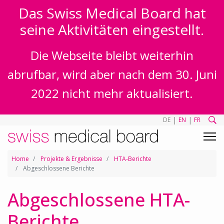
Das Swiss Medical Board hat
seine Aktivitäten eingestellt.
Die Webseite bleibt weiterhin
abrufbar, wird aber nach dem 30. Juni
2022 nicht mehr aktualisiert.
|
|
DE
EN
FR
Home
Projekte & Ergebnisse
HTA-Berichte
Abgeschlossene Berichte
Abgeschlossene HTA-
Berichte