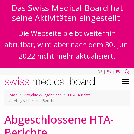
Das Swiss Medical Board hat
seine Aktivitäten eingestellt.
Die Webseite bleibt weiterhin
abrufbar, wird aber nach dem 30. Juni
2022 nicht mehr aktualisiert.
|
|
DE
EN
FR
Home
Projekte & Ergebnisse
HTA-Berichte
Abgeschlossene Berichte
Abgeschlossene HTA-
Berichte