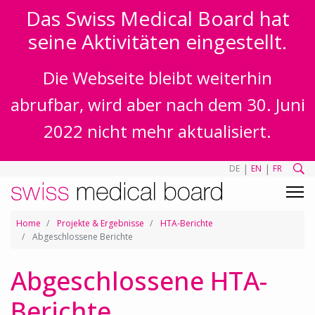
Das Swiss Medical Board hat
seine Aktivitäten eingestellt.
Die Webseite bleibt weiterhin
abrufbar, wird aber nach dem 30. Juni
2022 nicht mehr aktualisiert.
|
|
DE
EN
FR
Home
Projekte & Ergebnisse
HTA-Berichte
Abgeschlossene Berichte
Abgeschlossene HTA-
Berichte