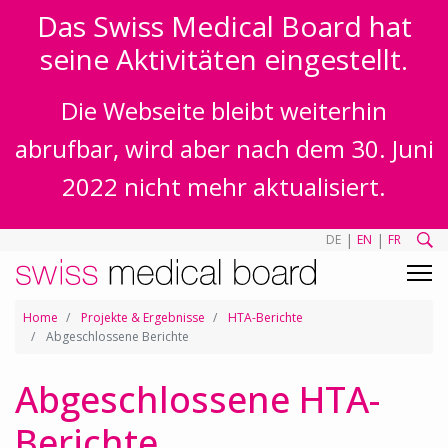
Das Swiss Medical Board hat
seine Aktivitäten eingestellt.
Die Webseite bleibt weiterhin
abrufbar, wird aber nach dem 30. Juni
2022 nicht mehr aktualisiert.
|
|
DE
EN
FR
Home
Projekte & Ergebnisse
HTA-Berichte
Abgeschlossene Berichte
Abgeschlossene HTA-
Berichte