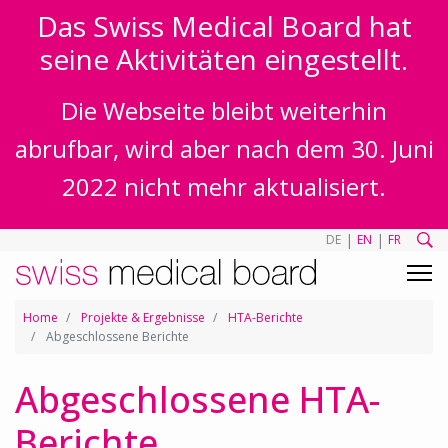
Das Swiss Medical Board hat
seine Aktivitäten eingestellt.
Die Webseite bleibt weiterhin
abrufbar, wird aber nach dem 30. Juni
2022 nicht mehr aktualisiert.
|
|
DE
EN
FR
Home
Projekte & Ergebnisse
HTA-Berichte
Abgeschlossene Berichte
Abgeschlossene HTA-
Berichte