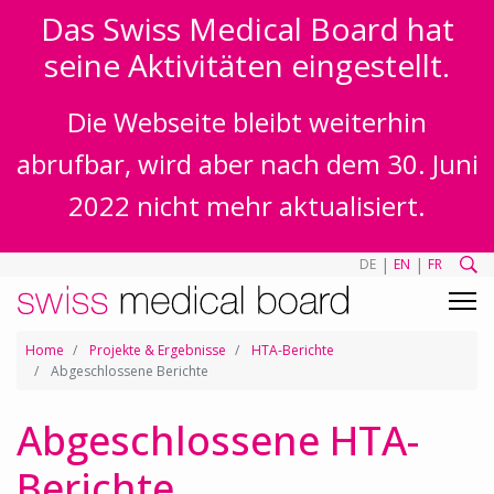
Das Swiss Medical Board hat
seine Aktivitäten eingestellt.
Die Webseite bleibt weiterhin
abrufbar, wird aber nach dem 30. Juni
2022 nicht mehr aktualisiert.
|
|
DE
EN
FR
Home
Projekte & Ergebnisse
HTA-Berichte
Abgeschlossene Berichte
Abgeschlossene HTA-
Berichte