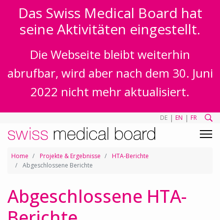
Das Swiss Medical Board hat
seine Aktivitäten eingestellt.
Die Webseite bleibt weiterhin
abrufbar, wird aber nach dem 30. Juni
2022 nicht mehr aktualisiert.
|
|
DE
EN
FR
Home
Projekte & Ergebnisse
HTA-Berichte
Abgeschlossene Berichte
Abgeschlossene HTA-
Berichte