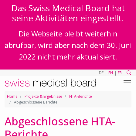
Das Swiss Medical Board hat
seine Aktivitäten eingestellt.
Die Webseite bleibt weiterhin
abrufbar, wird aber nach dem 30. Juni
2022 nicht mehr aktualisiert.
|
|
DE
EN
FR
Home
Projekte & Ergebnisse
HTA-Berichte
Abgeschlossene Berichte
Abgeschlossene HTA-
Berichte