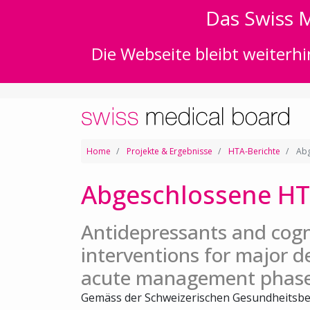
Das Swiss M
Die Webseite bleibt weiterhi
Home
Projekte & Ergebnisse
HTA-Berichte
Abg
Abgeschlossene HT
Antidepressants and cogn
interventions for major d
acute management phas
Gemäss der Schweizerischen Gesundheitsbe