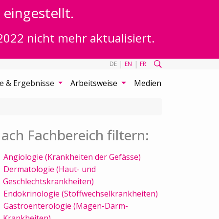
eingestellt.
2022 nicht mehr aktualisiert.
|
|
DE
EN
FR
te & Ergebnisse
Arbeitsweise
Medien
ach Fachbereich filtern:
Angiologie (Krankheiten der Gefässe)
Dermatologie (Haut- und
Geschlechtskrankheiten)
Endokrinologie (Stoffwechselkrankheiten)
Gastroenterologie (Magen-Darm-
Krankheiten)