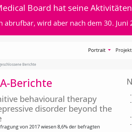
edical Board hat seine Aktivitäten 
n abrufbar, wird aber nach dem 30. Juni 
Portrait
Projek
eschlossene Berichte
A-Berichte
N
itive behavioural therapy
epressive disorder beyond the
e
fragung von 2017 wiesen 8,6% der befragten