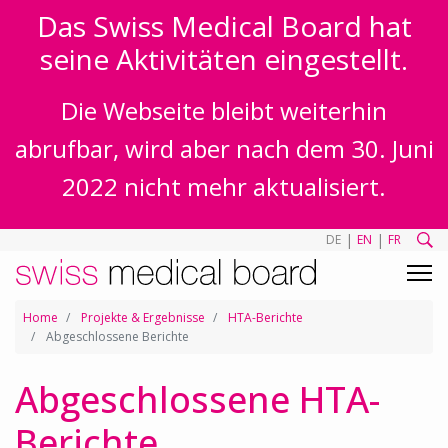
Das Swiss Medical Board hat
seine Aktivitäten eingestellt.
Die Webseite bleibt weiterhin
abrufbar, wird aber nach dem 30. Juni
2022 nicht mehr aktualisiert.
|
|
DE
EN
FR
Home
Projekte & Ergebnisse
HTA-Berichte
Abgeschlossene Berichte
Abgeschlossene HTA-
Berichte