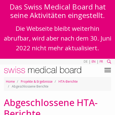
Das Swiss Medical Board hat
seine Aktivitäten eingestellt.
Die Webseite bleibt weiterhin
abrufbar, wird aber nach dem 30. Juni
2022 nicht mehr aktualisiert.
|
|
DE
EN
FR
Home
Projekte & Ergebnisse
HTA-Berichte
Abgeschlossene Berichte
Abgeschlossene HTA-
Berichte