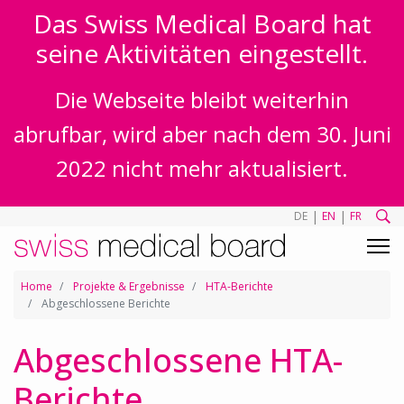
Das Swiss Medical Board hat
seine Aktivitäten eingestellt.
Die Webseite bleibt weiterhin
abrufbar, wird aber nach dem 30. Juni
2022 nicht mehr aktualisiert.
|
|
DE
EN
FR
Home
Projekte & Ergebnisse
HTA-Berichte
Abgeschlossene Berichte
Abgeschlossene HTA-
Berichte