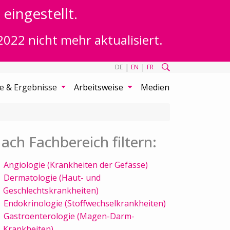
eingestellt.
2022 nicht mehr aktualisiert.
|
|
DE
EN
FR
te & Ergebnisse
Arbeitsweise
Medien
ach Fachbereich filtern:
Angiologie (Krankheiten der Gefässe)
Dermatologie (Haut- und
Geschlechtskrankheiten)
Endokrinologie (Stoffwechselkrankheiten)
Gastroenterologie (Magen-Darm-
Krankheiten)