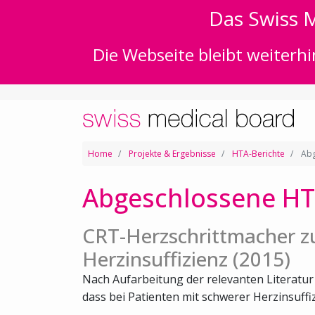
Das Swiss M
Die Webseite bleibt weiterhi
Home
Projekte & Ergebnisse
HTA-Berichte
Abg
Abgeschlossene HT
CRT-Herzschrittmacher zu
Herzinsuffizienz (2015)
Nach Aufarbeitung der relevanten Literatu
dass bei Patienten mit schwerer Herzinsuffiz