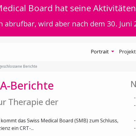
edical Board hat seine Aktivitäten 
n abrufbar, wird aber nach dem 30. Juni 
Portrait
Projek
eschlossene Berichte
A-Berichte
N
r Therapie der
r kommt das Swiss Medical Board (SMB) zum Schluss,
ienz ein CRT-...