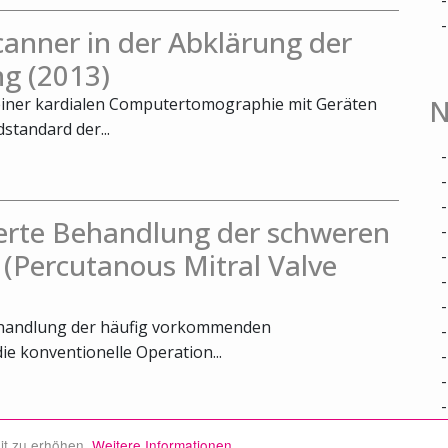
nner in der Abklärung der
g (2013)
N
 einer kardialen Computertomographie mit Geräten
standard der...
ierte Behandlung der schweren
 (Percutanous Mitral Valve
Behandlung der häufig vorkommenden
die konventionelle Operation...
it zu erhöhen.
Weitere Informationen.