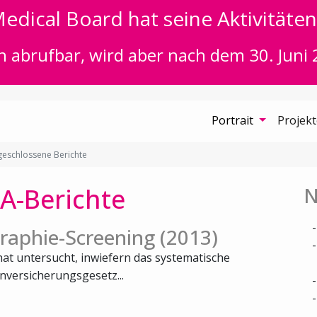
edical Board hat seine Aktivitäten 
n abrufbar, wird aber nach dem 30. Juni 
Portrait
Projek
eschlossene Berichte
A-Berichte
N
aphie-Screening (2013)
at untersucht, inwiefern das systematische
versicherungsgesetz...