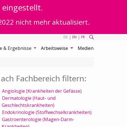
eingestellt.
2022 nicht mehr aktualisiert.
|
|
DE
EN
FR
te & Ergebnisse
Arbeitsweise
Medien
ach Fachbereich filtern:
Angiologie (Krankheiten der Gefässe)
Dermatologie (Haut- und
Geschlechtskrankheiten)
Endokrinologie (Stoffwechselkrankheiten)
Gastroenterologie (Magen-Darm-
Krankheiten)