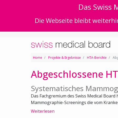
Das Swiss M
Die Webseite bleibt weiterhi
Home
Projekte & Ergebnisse
HTA-Berichte
Abg
Abgeschlossene HT
Systematisches Mammogr
Das Fachgremium des Swiss Medical Board h
Mammographie-Screenings die vom Kranken
Weiterlesen