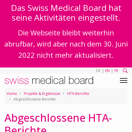
Das Swiss Medical Board hat
seine Aktivitäten eingestellt.
Die Webseite bleibt weiterhin
abrufbar, wird aber nach dem 30. Juni
2022 nicht mehr aktualisiert.
|
|
DE
EN
FR
Home
Projekte & Ergebnisse
HTA-Berichte
Abgeschlossene Berichte
Abgeschlossene HTA-
Berichte